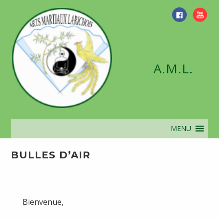
Skip
to
content
A.M.L.
MENU
BULLES D’AIR
Bienvenue,