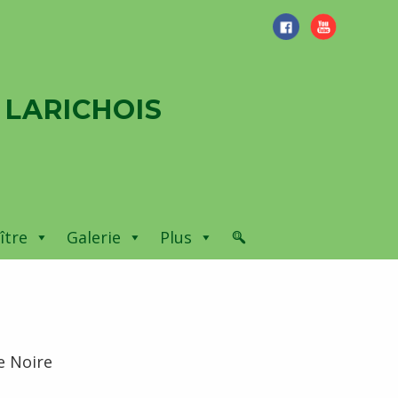
 LARICHOIS
ître
Galerie
Plus
e Noire