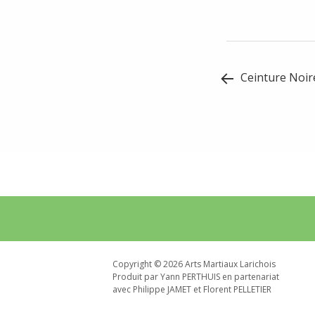
Post
Ceinture Noir
navigation
Widget
Area
Copyright © 2026 Arts Martiaux Larichois
Produit par Yann PERTHUIS en partenariat
avec Philippe JAMET et Florent PELLETIER