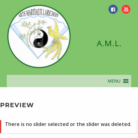
Skip
to
content
A.M.L.
MENU
PREVIEW
There is no slider selected or the slider was deleted.